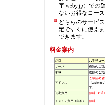
字.weby.jp
ないお得なコー
どちらのサービス
定ですぐに使えます。
できます。
料金案内
品目
お手軽コー
サーバ
複数のご契
帯域
複数のご契
ご希望の名
アドレス
（.weby.
す）
初期費用
無料 (*注1
ドメイン費用（年額）
無料