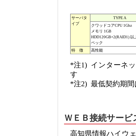
サーバタ
TYPE A
イプ
クワッドコアCPU 1Ghz
メモリ 1GB
HDD120GB×2(RAID1)
ペック
特 徴
高性能
*注1) インター
す
*注2) 最低契約
ＷＥＢ接続サービ
高知県情報ハイウ