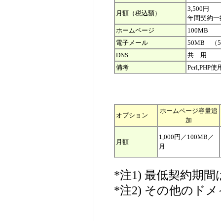
3,500円
月額（税込額）
年間契約一括
ホームページ
100MB
電子メール
50MB （
DNS
共 用
備考
Perl,P
ホームページ容量追
オプション
加
1,000円／100MB／
月額
月
*注1) 最低契約期
*注2) その他の