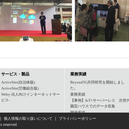
サービス・製品
業務実績
ActiveSite(自治体版)
Beyond5G共同研究を開始しまし
た。
ActiveSite(労働組合版)
Weby-法人向けインターネットサー
業務実績
ビス-
【事例】IoT×サーバーレス 次世
園芸ハウスでのデータ収集
開発実績
｜
｜
個人情報の取り扱いについて
プライバシーポリシー
s reserved.