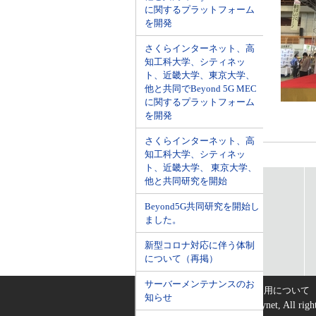
に関するプラットフォーム
を開発
さくらインターネット、高
知工科大学、シティネッ
ト、近畿大学、東京大学、
他と共同でBeyond 5G MEC
に関するプラットフォーム
を開発
さくらインターネット、高
知工科大学、シティネッ
ト、近畿大学、 東京大学、
他と共同研究を開始
事業内容
業務ソフト受託開発・販売
Beyond5G共同研究を開始し
ネットワーク構築
ました。
新型コロナ対応に伴う体制
について（再掲）
サーバーメンテナンスのお
｜
RSSについて
サイトご利用について
知らせ
Copyright © 2001-2026 Citynet, All right