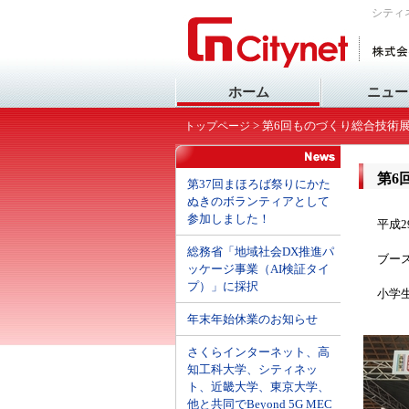
シティ
ホーム
ニュー
> 第6回ものづくり総合技術
トップページ
第6
第37回まほろば祭りにかた
ぬきのボランティアとして
参加しました！
平成
総務省「地域社会DX推進パ
ブース
ッケージ事業（AI検証タイ
プ）」に採択
小学
年末年始休業のお知らせ
さくらインターネット、高
知工科大学、シティネッ
ト、近畿大学、東京大学、
他と共同でBeyond 5G MEC