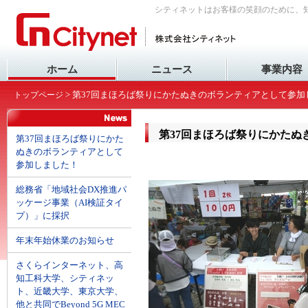
シティネットはお客様の笑顔のために、
ホーム
ニュース
事業内容
> 第37回まほろば祭りにかたぬきのボランティアとして参加
トップページ
第37回まほろば祭りにかたぬ
第37回まほろば祭りにかた
ぬきのボランティアとして
参加しました！
総務省「地域社会DX推進パ
ッケージ事業（AI検証タイ
プ）」に採択
年末年始休業のお知らせ
さくらインターネット、高
知工科大学、シティネッ
ト、近畿大学、東京大学、
他と共同でBeyond 5G MEC