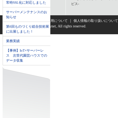
常時SSL化に対応しました
ビス-
サーバーメンテナンスのお
知らせ
｜
｜
RSSについて
サイトご利用について
個人情報の取り扱いについて
Copyright © 2001-2026 Citynet, All rights reserved.
第6回ものづくり総合技術展
に出展しました！
業務実績
【事例】IoT×サーバーレ
ス 次世代園芸ハウスでの
データ収集