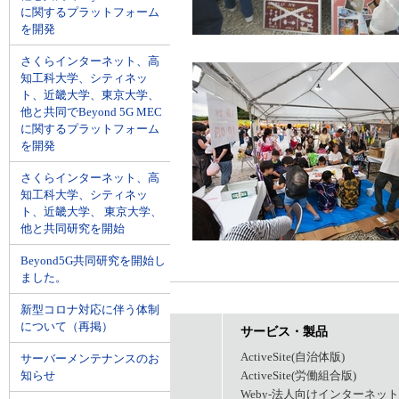
に関するプラットフォーム
を開発
さくらインターネット、高
知工科大学、シティネッ
ト、近畿大学、東京大学、
他と共同でBeyond 5G MEC
に関するプラットフォーム
を開発
さくらインターネット、高
知工科大学、シティネッ
ト、近畿大学、 東京大学、
他と共同研究を開始
Beyond5G共同研究を開始し
ました。
新型コロナ対応に伴う体制
について（再掲）
事業内容
サービス・製品
業務ソフト受託開発・販売
ActiveSite(自治体版)
サーバーメンテナンスのお
知らせ
ネットワーク構築
ActiveSite(労働組合版)
Weby-法人向けインターネッ