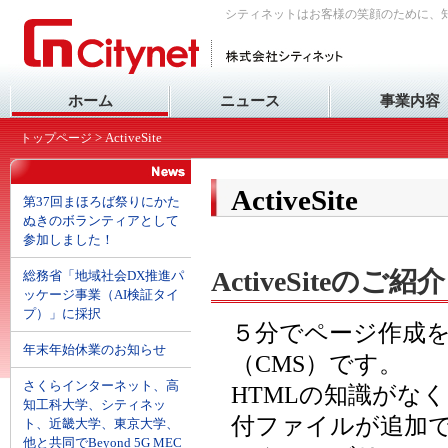
シティネットはお客様の笑顔のために、
ホーム
ニュース
事業内容
> ActiveSite
トップページ
ActiveSite
第37回まほろば祭りにかた
ぬきのボランティアとして
参加しました！
ActiveSiteのご紹介
総務省「地域社会DX推進パ
ッケージ事業（AI検証タイ
プ）」に採択
５分でページ作成
年末年始休業のお知らせ
（CMS）です。
さくらインターネット、高
HTMLの知識がな
知工科大学、シティネッ
付ファイルが追加
ト、近畿大学、東京大学、
他と共同でBeyond 5G MEC