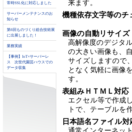
来ます。
常時SSL化に対応しました
機種依存文字等のチ
サーバーメンテナンスのお
知らせ
第6回ものづくり総合技術展
画像の自動リサイズ
に出展しました！
高解像度のデジタ
業務実績
の大きい画像も、
【事例】IoT×サーバーレ
サイズしますので
ス 次世代園芸ハウスでの
データ収集
となく気軽に画像
す。
表組みＨＴＭＬ対応
エクセル等で作成
トで、テーブルを
日本語名ファイル対
通常インターネッ